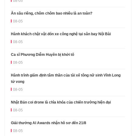
08-05
Ăn sầu riêng, chôm chôm bao nhiêu là an toàn?
08-05
Hành khách chật vật đón xe công nghệ tại sân bay Nội Bài
08-05
Ca sĩ Phương Diễm Huyền bị khởi tố
08-05
Hành trình giám định tâm thần của tài xế tông nữ sinh Vĩnh Long
tử vong
08-05
Nhật Bản coi drone là chìa khóa của chiến trường hiện đại
08-05
Giải thưởng AI Awards nhận hồ sơ đến 21/8
08-05