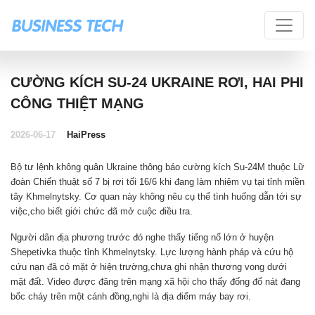
CƯỜNG KÍCH SU-24 UKRAINE RƠI, HAI PHI
CÔNG THIỆT MẠNG
2026-06-17
HaiPress
Bộ tư lệnh không quân Ukraine thông báo cường kích Su-24M thuộc Lữ
đoàn Chiến thuật số 7 bị rơi tối 16/6 khi đang làm nhiệm vụ tại tỉnh miền
tây Khmelnytsky. Cơ quan này không nêu cụ thể tình huống dẫn tới sự
việc,cho biết giới chức đã mở cuộc điều tra.
Người dân địa phương trước đó nghe thấy tiếng nổ lớn ở huyện
Shepetivka thuộc tỉnh Khmelnytsky. Lực lượng hành pháp và cứu hộ
cứu nạn đã có mặt ở hiện trường,chưa ghi nhận thương vong dưới
mặt đất. Video được đăng trên mạng xã hội cho thấy đống đổ nát đang
bốc cháy trên một cánh đồng,nghi là địa điểm máy bay rơi.