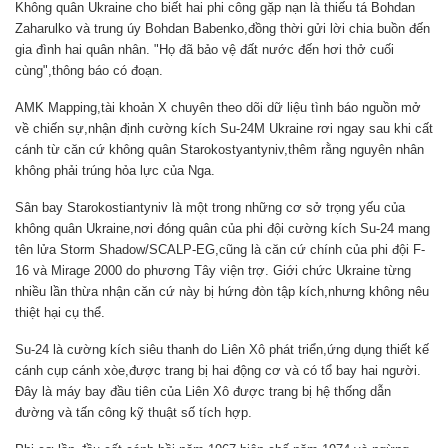
Không quân Ukraine cho biết hai phi công gặp nạn là thiếu tá Bohdan
Zaharulko và trung úy Bohdan Babenko,đồng thời gửi lời chia buồn đến
gia đình hai quân nhân. "Họ đã bảo vệ đất nước đến hơi thở cuối
cùng",thông báo có đoạn.
AMK Mapping,tài khoản X chuyên theo dõi dữ liệu tình báo nguồn mở
về chiến sự,nhận định cường kích Su-24M Ukraine rơi ngay sau khi cất
cánh từ căn cứ không quân Starokostyantyniv,thêm rằng nguyên nhân
không phải trúng hỏa lực của Nga.
Sân bay Starokostiantyniv là một trong những cơ sở trọng yếu của
không quân Ukraine,nơi đóng quân của phi đội cường kích Su-24 mang
tên lửa Storm Shadow/SCALP-EG,cũng là căn cứ chính của phi đội F-
16 và Mirage 2000 do phương Tây viện trợ. Giới chức Ukraine từng
nhiều lần thừa nhận căn cứ này bị hứng đòn tập kích,nhưng không nêu
thiệt hại cụ thể.
Su-24 là cường kích siêu thanh do Liên Xô phát triển,ứng dụng thiết kế
cánh cụp cánh xòe,được trang bị hai động cơ và có tổ bay hai người.
Đây là máy bay đầu tiên của Liên Xô được trang bị hệ thống dẫn
đường và tấn công kỹ thuật số tích hợp.