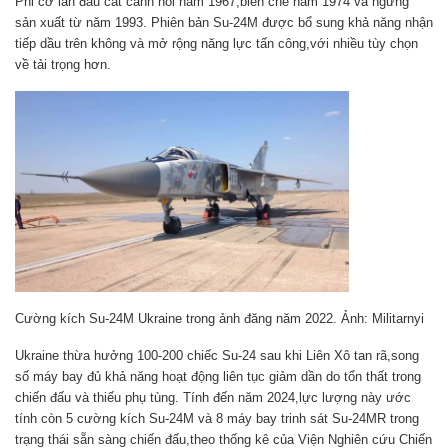
Phi cơ lần đầu cất cánh hồi năm 1967,biên chế năm 1974 và ngừng
sản xuất từ năm 1993. Phiên bản Su-24M được bổ sung khả năng nhận
tiếp dầu trên không và mở rộng năng lực tấn công,với nhiều tùy chọn
về tải trọng hơn.
Cường kích Su-24M Ukraine trong ảnh đăng năm 2022. Ảnh: Militarnyi
Ukraine thừa hưởng 100-200 chiếc Su-24 sau khi Liên Xô tan rã,song
số máy bay đủ khả năng hoạt động liên tục giảm dần do tổn thất trong
chiến đấu và thiếu phụ tùng. Tính đến năm 2024,lực lượng này ước
tính còn 5 cường kích Su-24M và 8 máy bay trinh sát Su-24MR trong
trạng thái sẵn sàng chiến đấu,theo thống kê của Viện Nghiên cứu Chiến