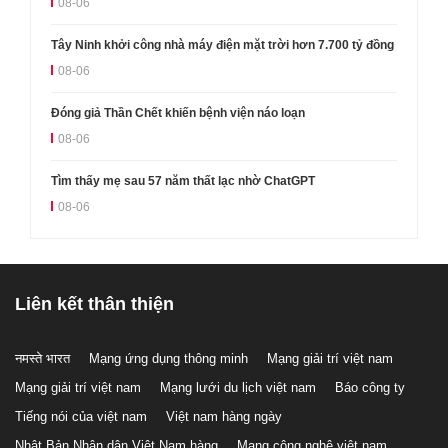
08-06
Tây Ninh khởi công nhà máy điện mặt trời hơn 7.700 tỷ đồng
08-06
Đóng giả Thần Chết khiến bệnh viện náo loạn
08-06
Tìm thấy mẹ sau 57 năm thất lạc nhờ ChatGPT
08-06
Liên kết thân thiện
नमस्ते भारत
Mạng ứng dụng thông minh
Mạng giải trí việt nam
Mạng giải trí việt nam
Mạng lưới du lịch việt nam
Báo công ty
Tiếng nói của việt nam
Việt nam hàng ngày
Nhật Bản Nhân dân Việt Nam hàng
Mạng công nghệ việt nam