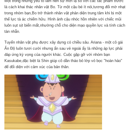
Một trong những yếu tố làm nên sự mới lạ so với các tác phẩm trước
là cách khai thác nhân vật Bo. Từ một cậu bé ít nói,tương đối mờ nhạt
trong nhóm bạn,Bo trở thành nhân vật phản diện trung tâm khi bị một
thế lực tà ác chiếm hữu. Hình ảnh cậu nhóc hồn nhiên với chiếc mũi
luôn sụt sịt biến mất,nhường chỗ cho diện mạo quyền lực và tính cách
tàn nhẫn.
Tuyến nhân vật phụ được xây dựng có chiều sâu. Ariana - một cô gái
Ấn Độ luôn tươi cười nhưng ẩn sau vẻ ngoài ấy là những áp lực phải
đáp ứng kỳ vọng của người khác. Cuộc gặp gỡ với nhóm bạn
Kasukabe,đặc biệt là Shin giúp cô dần tháo bỏ lớp vỏ bọc "hoàn hảo"
để đối diện với cảm xúc của bản thân.