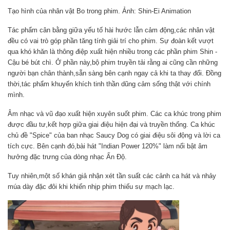
Tạo hình của nhân vật Bo trong phim. Ảnh: Shin-Ei Animation
Tác phẩm cân bằng giữa yếu tố hài hước lẫn cảm động,các nhân vật
đều có vai trò góp phần tăng tính giải trí cho phim. Sự đoàn kết vượt
qua khó khăn là thông điệp xuất hiện nhiều trong các phần phim Shin -
Cậu bé bút chì. Ở phần này,bộ phim truyền tải rằng ai cũng cần những
người bạn chân thành,sẵn sàng bên cạnh ngay cả khi ta thay đổi. Đồng
thời,tác phẩm khuyến khích tinh thần dũng cảm sống thật với chính
mình.
Âm nhạc và vũ đạo xuất hiện xuyên suốt phim. Các ca khúc trong phim
được đầu tư,kết hợp giữa giai điệu hiện đại và truyền thống. Ca khúc
chủ đề "Spice" của ban nhạc Saucy Dog có giai điệu sôi động và lời ca
tích cực. Bên cạnh đó,bài hát "Indian Power 120%" làm nổi bật âm
hưởng đặc trưng của dòng nhạc Ấn Độ.
Tuy nhiên,một số khán giả nhận xét tần suất các cảnh ca hát và nhảy
múa dày đặc đôi khi khiến nhịp phim thiếu sự mạch lạc.