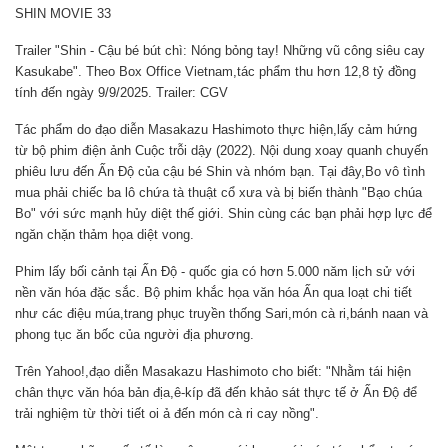
SHIN MOVIE 33
Trailer "Shin - Cậu bé bút chì: Nóng bỏng tay! Những vũ công siêu cay
Kasukabe". Theo Box Office Vietnam,tác phẩm thu hơn 12,8 tỷ đồng
tính đến ngày 9/9/2025. Trailer: CGV
Tác phẩm do đạo diễn Masakazu Hashimoto thực hiện,lấy cảm hứng
từ bộ phim điện ảnh Cuộc trỗi dậy (2022). Nội dung xoay quanh chuyến
phiêu lưu đến Ấn Độ của cậu bé Shin và nhóm bạn. Tại đây,Bo vô tình
mua phải chiếc ba lô chứa tà thuật cổ xưa và bị biến thành "Bạo chúa
Bo" với sức mạnh hủy diệt thế giới. Shin cùng các bạn phải hợp lực để
ngăn chặn thảm họa diệt vong.
Phim lấy bối cảnh tại Ấn Độ - quốc gia có hơn 5.000 năm lịch sử với
nền văn hóa đặc sắc. Bộ phim khắc họa văn hóa Ấn qua loạt chi tiết
như các điệu múa,trang phục truyền thống Sari,món cà ri,bánh naan và
phong tục ăn bốc của người địa phương.
Trên Yahoo!,đạo diễn Masakazu Hashimoto cho biết: "Nhằm tái hiện
chân thực văn hóa bản địa,ê-kíp đã đến khảo sát thực tế ở Ấn Độ để
trải nghiệm từ thời tiết oi ả đến món cà ri cay nồng".