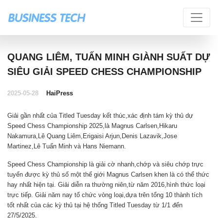
QUANG LIÊM, TUẤN MINH GIÀNH SUẤT DỰ
SIÊU GIẢI SPEED CHESS CHAMPIONSHIP
2025-05-28
HaiPress
Giải gần nhất của Titled Tuesday kết thúc,xác định tám kỳ thủ dự
Speed Chess Championship 2025,là Magnus Carlsen,Hikaru
Nakamura,Lê Quang Liêm,Erigaisi Arjun,Denis Lazavik,Jose
Martinez,Lê Tuấn Minh và Hans Niemann.
Speed Chess Championship là giải cờ nhanh,chớp và siêu chớp trực
tuyến được kỳ thủ số một thế giới Magnus Carlsen khen là có thể thức
hay nhất hiện tại. Giải diễn ra thường niên,từ năm 2016,hình thức loại
trực tiếp. Giải năm nay tổ chức vòng loại,dựa trên tổng 10 thành tích
tốt nhất của các kỳ thủ tại hệ thống Titled Tuesday từ 1/1 đến
27/5/2025.