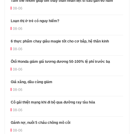
Tấm thẻ nhôm giúp tìm thấy thân nhân liệt sĩ sau gần 60 năm
08-06
Loạn thị ở trẻ có nguy hiểm?
08-06
6 thực phẩm chay giàu magie tốt cho cơ bắp, hệ thần kinh
08-06
Ôtô Honda giảm giá tương đương 50-100% lệ phí trước bạ
08-06
Giá xăng, dầu cùng giảm
08-06
Cô gái thiệt mạng khi đi bộ qua đường ray tàu hỏa
08-06
Gánh nợ, nuôi 5 cháu chồng mồ côi
08-06