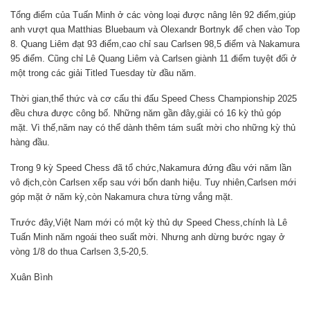
Tổng điểm của Tuấn Minh ở các vòng loại được nâng lên 92 điểm,giúp
anh vượt qua Matthias Bluebaum và Olexandr Bortnyk để chen vào Top
8. Quang Liêm đạt 93 điểm,cao chỉ sau Carlsen 98,5 điểm và Nakamura
95 điểm. Cũng chỉ Lê Quang Liêm và Carlsen giành 11 điểm tuyệt đối ở
một trong các giải Titled Tuesday từ đầu năm.
Thời gian,thể thức và cơ cấu thi đấu Speed Chess Championship 2025
đều chưa được công bố. Những năm gần đây,giải có 16 kỳ thủ góp
mặt. Vì thế,năm nay có thể dành thêm tám suất mời cho những kỳ thủ
hàng đầu.
Trong 9 kỳ Speed Chess đã tổ chức,Nakamura đứng đầu với năm lần
vô địch,còn Carlsen xếp sau với bốn danh hiệu. Tuy nhiên,Carlsen mới
góp mặt ở năm kỳ,còn Nakamura chưa từng vắng mặt.
Trước đây,Việt Nam mới có một kỳ thủ dự Speed Chess,chính là Lê
Tuấn Minh năm ngoái theo suất mời. Nhưng anh dừng bước ngay ở
vòng 1/8 do thua Carlsen 3,5-20,5.
Xuân Bình