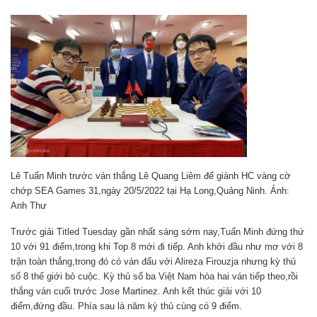
Lê Tuấn Minh trước ván thắng Lê Quang Liêm để giành HC vàng cờ
chớp SEA Games 31,ngày 20/5/2022 tại Hạ Long,Quảng Ninh. Ảnh:
Anh Thư
Trước giải Titled Tuesday gần nhất sáng sớm nay,Tuấn Minh đứng thứ
10 với 91 điểm,trong khi Top 8 mới đi tiếp. Anh khởi đầu như mơ với 8
trận toàn thắng,trong đó có ván đấu với Alireza Firouzja nhưng kỳ thủ
số 8 thế giới bỏ cuộc. Kỳ thủ số ba Việt Nam hòa hai ván tiếp theo,rồi
thắng ván cuối trước Jose Martinez. Anh kết thúc giải với 10
điểm,đứng đầu. Phía sau là năm kỳ thủ cùng có 9 điểm.